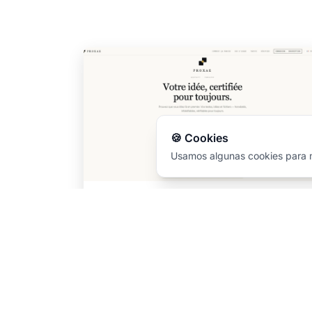
🍪 Cookies
Usamos algunas cookies para m
Proxae
Certifica la existencia de un documento, texto
o idea en una fecha precisa, anclado en la
blockchain de Bitcoin. Prueba infalsificable,
sin terceros de confianza.
Descubrir