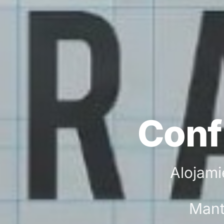
Confí
Alojami
Mant