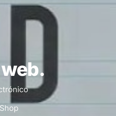
o web.
ctrónico
aShop