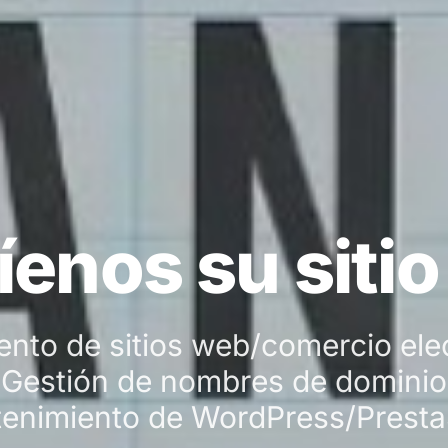
enos su siti
ento de sitios web/comercio ele
Gestión de nombres de dominio
enimiento de WordPress/Prest